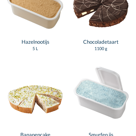
Hazelnootijs
Chocoladetaart
5 L
1100 g
Bananencake
Smurfen ijs