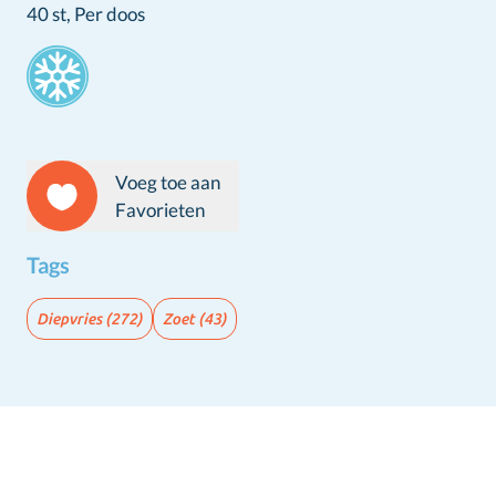
40 st,
Per doos
Stamps
Voeg toe aan
Favorieten
Tags
Diepvries
(272)
Zoet
(43)