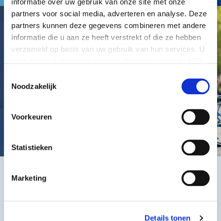
informatie over uw gebruik van onze site met onze
partners voor social media, adverteren en analyse. Deze
partners kunnen deze gegevens combineren met andere
informatie die u aan ze heeft verstrekt of die ze hebben
verzameld op basis van uw gebruik van hun services. U
gaat akkoord met onze cookies als u onze website blijft
gebruiken.
Toestemmingsselectie
Noodzakelijk
Voorkeuren
Statistieken
Marketing
Het beste, de goedkoopste
Details tonen