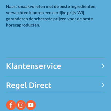
Naast smaakvol eten met de beste ingrediënten,
verwachten klanten een eerlijke prijs. Wij
garanderen de scherpste prijzen voor de beste
horecaproducten.
Alle op deze website getoonde prijzen zijn excl. BTW.
Prijswijzigingen voorbehouden. Voor alle aanbiedingen geldt
zolang de voorraad strekt.
Klantenservice
Contact
Regel Direct
Privacy Statement
Over MELEDI
Word klant
MELEDI vestigingen
Ontvang alle Deals
Vacatures