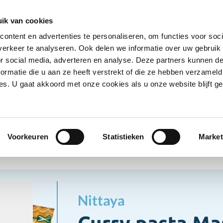
Ontvang deals
Word klant
Ves
ik van cookies
ontent en advertenties te personaliseren, om functies voor soci
Koelproducten
Diepvriesproducten
Dranken
erkeer te analyseren. Ook delen we informatie over uw gebruik
Show submenu for Droogwaren category
Show submenu for Koelproducten ca
Show submenu
S
or social media, adverteren en analyse. Deze partners kunnen 
ormatie die u aan ze heeft verstrekt of die ze hebben verzameld
s. U gaat akkoord met onze cookies als u onze website blijft ge
ogwaren
Kruiden/Specerijen
Curry pasta Massaman
en/Specerijen
Voorkeuren
Statistieken
Market
Nittaya