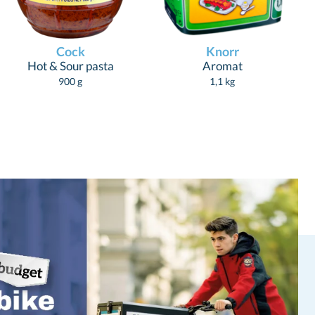
Cock
Knorr
Hot & Sour pasta
Aromat
900 g
1,1 kg