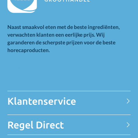
Naast smaakvol eten met de beste ingrediënten,
verwachten klanten een eerlijke prijs. Wij
garanderen de scherpste prijzen voor de beste
horecaproducten.
Alle op deze website getoonde prijzen zijn excl. BTW.
Prijswijzigingen voorbehouden. Voor alle aanbiedingen geldt
zolang de voorraad strekt.
Klantenservice
Contact
Regel Direct
Privacy Statement
Over MELEDI