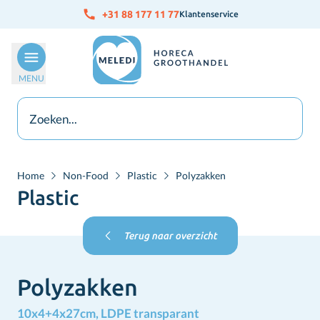
Ga naar de inhoud
+31 88 177 11 77
Klantenservice
MENU
Home
Non-Food
Plastic
Polyzakken
Plastic
Terug naar overzicht
Polyzakken
10x4+4x27cm, LDPE transparant