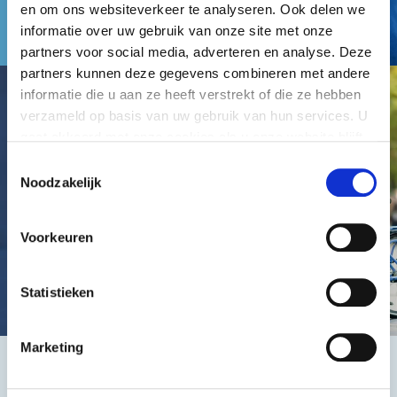
en om ons websiteverkeer te analyseren. Ook delen we
informatie over uw gebruik van onze site met onze
partners voor social media, adverteren en analyse. Deze
partners kunnen deze gegevens combineren met andere
informatie die u aan ze heeft verstrekt of die ze hebben
verzameld op basis van uw gebruik van hun services. U
gaat akkoord met onze cookies als u onze website blijft
gebruiken.
Toestemmingsselectie
Noodzakelijk
Voorkeuren
Statistieken
Marketing
Het beste, de goedkoopste