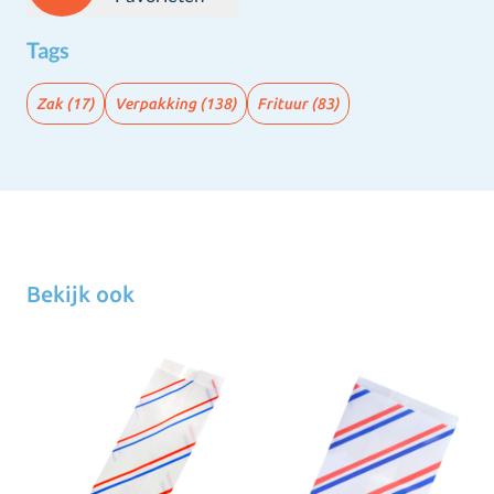
Tags
Zak
(17)
Verpakking
(138)
Frituur
(83)
Bekijk ook