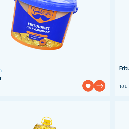
Frit
n
t
10 L