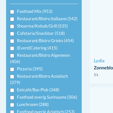
Fastfood Mix
(953)
Restaurant/Bistro Italiaans
(542)
Shoarma/Kebab/Grill
(535)
Cafetaria/Snackbar
(518)
Restaurant/Bistro Grieks
(454)
(Event)Catering
(415)
Restaurant/Bistro Algemeen
Lydia
(406)
Zonneblo
Pizzeria
(395)
1 L
Restaurant/Bistro Aziatisch
(379)
Eetcafé/Bar/Pub
(348)
Fastfood overig Surinaams
(306)
Lunchroom
(288)
Fastfood overig Aziatisch
(253)