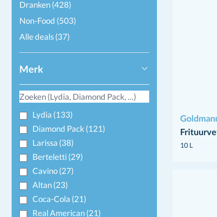
Dranken
(428)
Non-Food
(503)
Alle deals
(37)
Merk
Lydia
(133)
Goldman
Diamond Pack
(121)
Frituurve
Larissa
(38)
10 L
Berteletti
(29)
Cavino
(27)
Altan
(23)
Coca-Cola
(21)
Real American
(21)