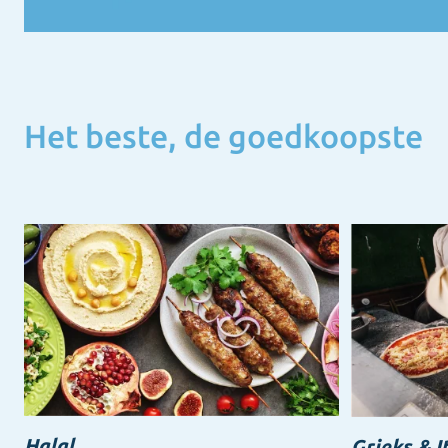
Het beste, de goedkoopste
Halal
Grieks & I