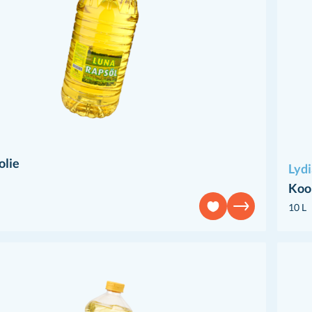
olie
Lydi
Koo
10 L