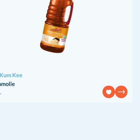
 Kum Kee
amolie
L