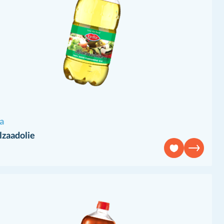
a
lzaadolie