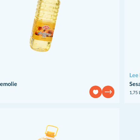
Lee
emolie
Ses
1,75 