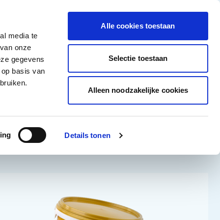
tigingen
Over ons
Vacatures
Veelgestelde vragen
Contact
Facebook li
Instagram
YouTu
Alle cookies toestaan
al media te
Non-Food
Alle deals
 van onze
tegory
 for Diepvriesproducten category
how submenu for Dranken category
Show submenu for Non-Food category
Selectie toestaan
deze gegevens
 op basis van
Word klant
bruiken.
Alleen noodzakelijke cookies
Sorteer op:
ing
Details tonen