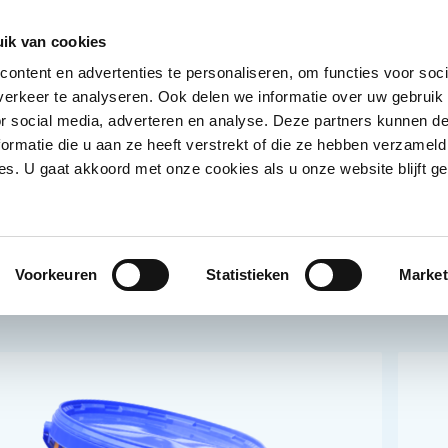
Ontvang deals
Word klant
Ves
ik van cookies
ontent en advertenties te personaliseren, om functies voor soci
Koelproducten
Diepvriesproducten
Dranken
erkeer te analyseren. Ook delen we informatie over uw gebruik
Show submenu for Droogwaren category
Show submenu for Koelproducten ca
Show submenu
S
or social media, adverteren en analyse. Deze partners kunnen 
ormatie die u aan ze heeft verstrekt of die ze hebben verzameld
s. U gaat akkoord met onze cookies als u onze website blijft ge
Voorkeuren
Statistieken
Market