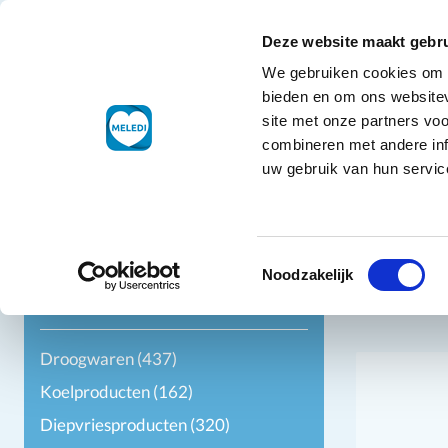
Ga naar de inhoud
+31 88 177 11 77
Klantenservice
Deze website maakt gebru
We gebruiken cookies om c
Droogwaren
bieden en om ons websitev
site met onze partners vo
combineren met andere inf
uw gebruik van hun service
Filters
Toestemmingsselectie
Noodzakelijk
Categorie
Droogwaren
(437)
Koelproducten
(162)
Diepvriesproducten
(320)