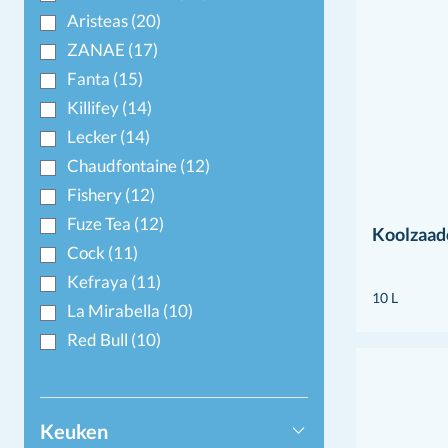
Aristeas
(20)
ZANAE
(17)
Fanta
(15)
Killifey
(14)
Lecker
(14)
Chaudfontaine
(12)
Fishery
(12)
Fuze Tea
(12)
Koolzaad
Cock
(11)
Kefraya
(11)
10 L
La Mirabella
(10)
Red Bull
(10)
Toon meer+
Keuken