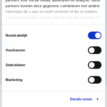
partners voor social media, adverteren en analyse. Deze
partners kunnen deze gegevens combineren met andere
informatie die u aan ze heeft verstrekt of die ze hebben
Halal
Grieks & Italiaans
verzameld op basis van uw gebruik van hun services. U
gaat akkoord met onze cookies als u onze website blijft
gebruiken.
Toestemmingsselectie
Noodzakelijk
Voorkeuren
Shoarma, Kebab & Grill
Fast Food
Statistieken
Bekijk meer
Marketing
Details tonen
Klant worden