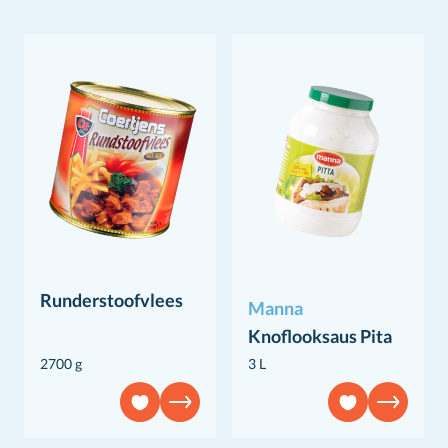
Runderstoofvlees
Manna
Knoflooksaus Pita
2700 g
3 L