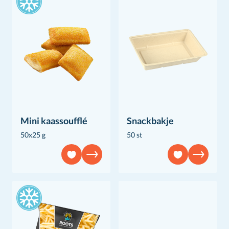
Mini kaassoufflé
Snackbakje
50x25 g
50 st