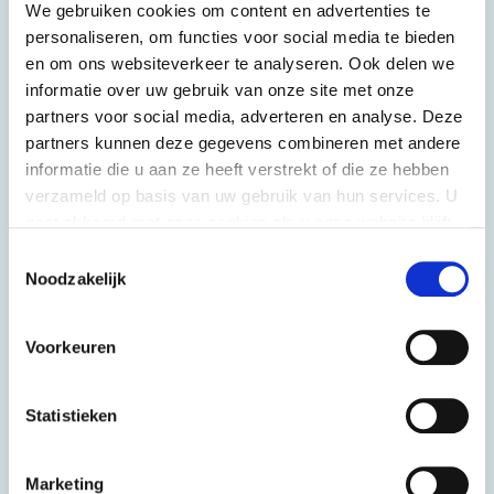
We gebruiken cookies om content en advertenties te
Fries
Snackzakken
personaliseren, om functies voor social media te bieden
4x2,5 kg
10 kg
en om ons websiteverkeer te analyseren. Ook delen we
informatie over uw gebruik van onze site met onze
partners voor social media, adverteren en analyse. Deze
partners kunnen deze gegevens combineren met andere
informatie die u aan ze heeft verstrekt of die ze hebben
verzameld op basis van uw gebruik van hun services. U
gaat akkoord met onze cookies als u onze website blijft
gebruiken.
Toestemmingsselectie
Noodzakelijk
Voorkeuren
Statistieken
Snackzakken
Heerlijck
Marketing
Frituurolie