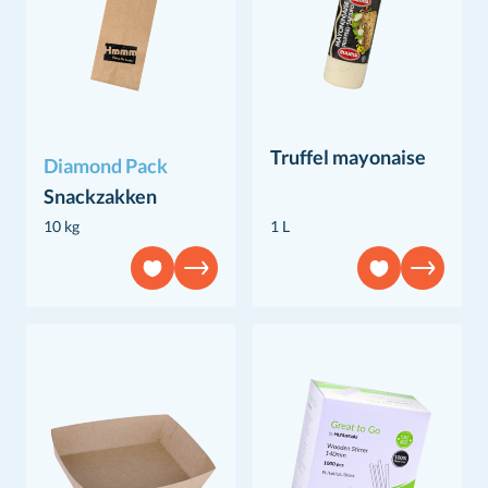
Truffel mayonaise
Diamond Pack
Snackzakken
10 kg
1 L