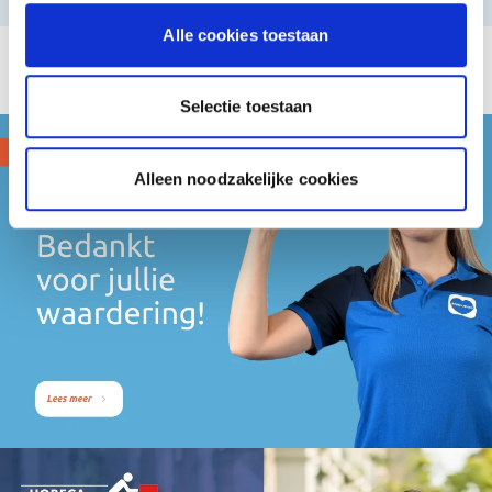
U lees momenteel pagina
Pagina
Pagina
1
2
Alle cookies toestaan
Selectie toestaan
Alleen noodzakelijke cookies