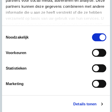
partners voor social media, adverteren en analyse. Deze
partners kunnen deze gegevens combineren met andere
informatie die u aan ze heeft verstrekt of die ze hebben
verzameld op basis van uw gebruik van hun services. U
gaat akkoord met onze cookies als u onze website blijft
gebruiken.
Toestemmingsselectie
Noodzakelijk
Voorkeuren
Servetten 40x40cm
Servetten 40x40cm
250 st
250 st
Statistieken
Marketing
Details tonen
Pagina