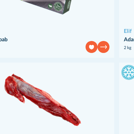
Elif
bab
Ada
2 kg