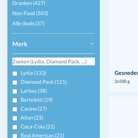
Dranken
(427)
Non-Food
(503)
Alle deals
(37)
Merk
Gesnede
Lydia
(133)
Diamond Pack
(121)
2x500 g
Larissa
(38)
Berteletti
(29)
Cavino
(27)
Altan
(23)
Coca-Cola
(21)
Real American
(21)