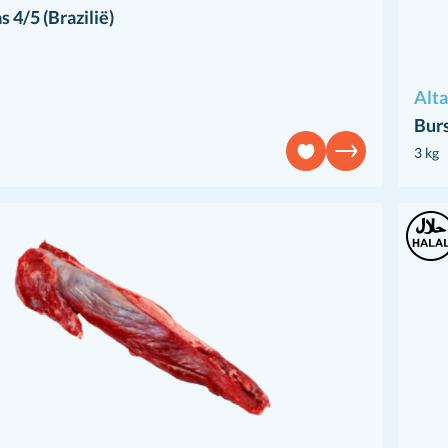
 4/5 (Brazilië)
Alt
Bur
3 kg