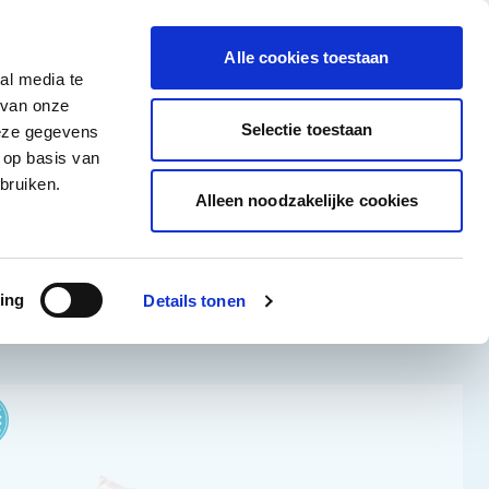
tigingen
Over ons
Vacatures
Veelgestelde vragen
Contact
Facebook li
Instagram
YouTu
Alle cookies toestaan
al media te
Non-Food
Alle deals
 van onze
tegory
 for Diepvriesproducten category
how submenu for Dranken category
Show submenu for Non-Food category
Selectie toestaan
deze gegevens
 op basis van
Word klant
bruiken.
Alleen noodzakelijke cookies
Sorteer op:
ing
Details tonen