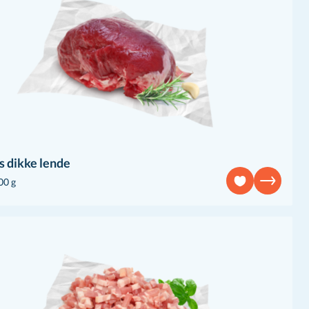
 dikke lende
00 g