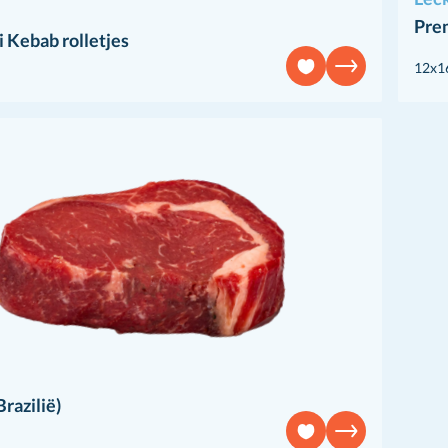
Pre
 Kebab rolletjes
12x1
Brazilië)