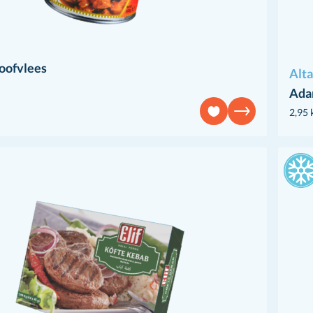
oofvlees
Alt
Ada
2,95 