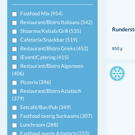
Fastfood Mix
(954)
Restaurant/Bistro Italiaans
(542)
Runderst
Shoarma/Kebab/Grill
(535)
Cafetaria/Snackbar
(519)
Restaurant/Bistro Grieks
(452)
850 g
(Event)Catering
(415)
Restaurant/Bistro Algemeen
(406)
Pizzeria
(396)
Restaurant/Bistro Aziatisch
(379)
Eetcafé/Bar/Pub
(349)
Fastfood overig Surinaams
(307)
Lunchroom
(288)
Fastfood overig Aziatisch
(253)