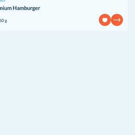
mium Hamburger
60 g