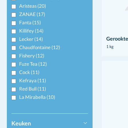
Aristeas
(20)
ZANAE
(17)
Fanta
(15)
Killifey
(14)
Gerookte
Lecker
(14)
1 kg
Chaudfontaine
(12)
Fishery
(12)
Fuze Tea
(12)
Cock
(11)
Kefraya
(11)
Red Bull
(11)
La Mirabella
(10)
Toon meer+
Keuken