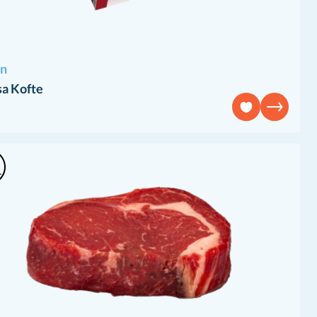
an
sa Kofte