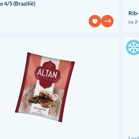
 4/5 (Brazilië)
Rib-
ca. 2
Lec