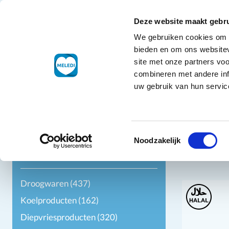
Ga naar de inhoud
+31 88 177 11 77
Klantenservice
Deze website maakt gebru
We gebruiken cookies om c
Droogwaren
bieden en om ons websitev
site met onze partners vo
combineren met andere inf
uw gebruik van hun service
Filters
Toestemmingsselectie
Noodzakelijk
Categorie
Droogwaren
(437)
Koelproducten
(162)
Diepvriesproducten
(320)