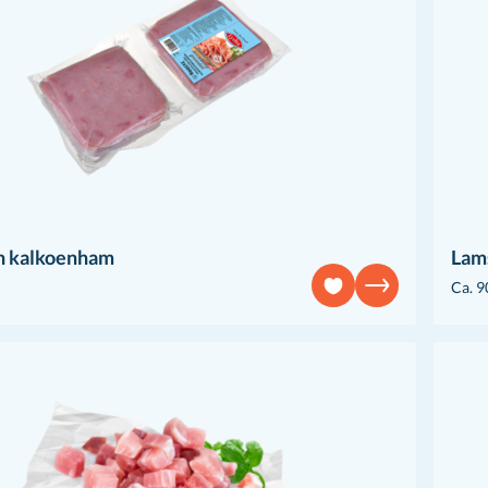
n kalkoenham
Lams
Ca. 9