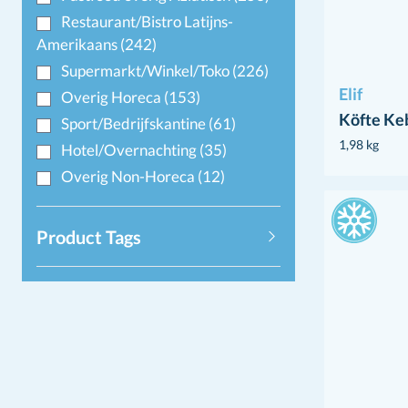
Restaurant/Bistro Latijns-
Amerikaans
(242)
Supermarkt/Winkel/Toko
(226)
Elif
Overig Horeca
(153)
Köfte Ke
Sport/Bedrijfskantine
(61)
1,98 kg
Hotel/Overnachting
(35)
Overig Non-Horeca
(12)
Product Tags