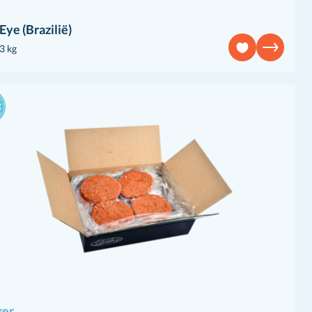
Eye (Brazilië)
-3 kg
ker