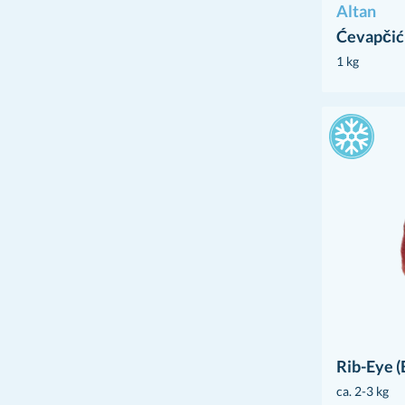
Altan
Ćevapčići
1 kg
Rib-Eye (
ca. 2-3 kg