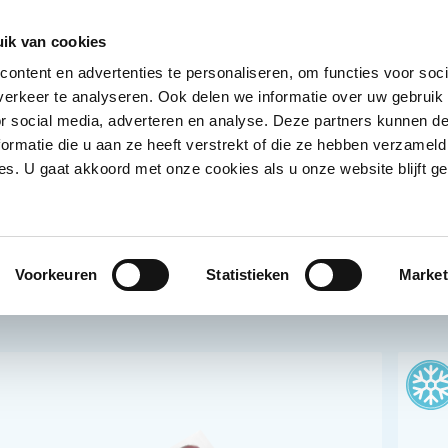
Ontvang deals
Word klant
Ves
ik van cookies
ontent en advertenties te personaliseren, om functies voor soci
Koelproducten
Diepvriesproducten
Dranken
erkeer te analyseren. Ook delen we informatie over uw gebruik
Show submenu for Droogwaren category
Show submenu for Koelproducten ca
Show submenu
S
or social media, adverteren en analyse. Deze partners kunnen 
ormatie die u aan ze heeft verstrekt of die ze hebben verzameld
s. U gaat akkoord met onze cookies als u onze website blijft ge
Voorkeuren
Statistieken
Market