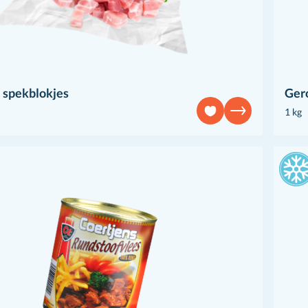
 spekblokjes
Ger
1 kg