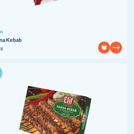
an
na Kebab
kg