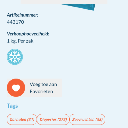
Artikelnummer:
443170
Verkoophoeveelheid:
1 kg,
Per zak
Stamps
Voeg toe aan
Favorieten
Tags
Garnalen
(31)
Diepvries
(272)
Zeevruchten
(58)