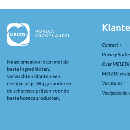
Klante
Contact
Privacy Stat
Naast smaakvol eten met de
Over MELEDI
beste ingrediënten,
MELEDI vesti
verwachten klanten een
Vacatures
eerlijke prijs. Wij garanderen
de scherpste prijzen voor de
Veelgestelde 
beste horecaproducten.
Alle op deze website getoonde prijzen
zijn excl. BTW. Prijswijzigingen
voorbehouden. Voor alle