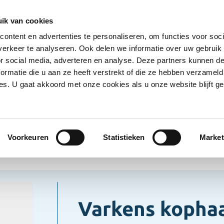
Ontvang deals
Word klant
Ves
ik van cookies
ontent en advertenties te personaliseren, om functies voor soci
Koelproducten
Diepvriesproducten
Dranken
erkeer te analyseren. Ook delen we informatie over uw gebruik
Show submenu for Droogwaren category
Show submenu for Koelproducten ca
Show submenu
S
or social media, adverteren en analyse. Deze partners kunnen 
ormatie die u aan ze heeft verstrekt of die ze hebben verzameld
s. U gaat akkoord met onze cookies als u onze website blijft ge
pvriesproducten
Vlees/Vleeswaren
Varkens kophaas
s/Vleeswaren
Voorkeuren
Statistieken
Market
Varkens kopha