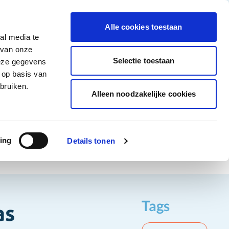
tigingen
Over ons
Vacatures
Veelgestelde vragen
Contact
Facebook li
Instagram
YouTu
Alle cookies toestaan
al media te
Non-Food
Alle deals
 van onze
tegory
 for Diepvriesproducten category
how submenu for Dranken category
Show submenu for Non-Food category
Selectie toestaan
deze gegevens
 op basis van
Word klant
bruiken.
Alleen noodzakelijke cookies
ing
Details tonen
Tags
as