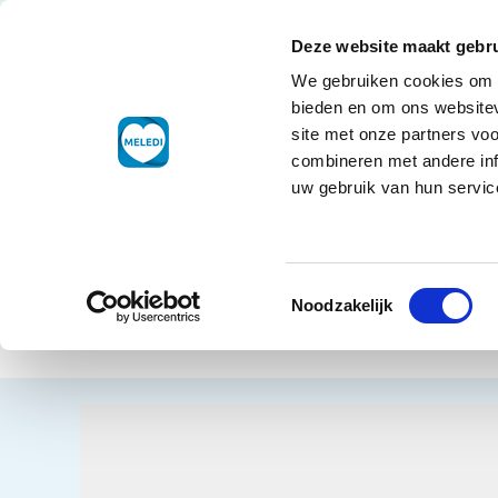
Ga naar de inhoud
+31 88 177 11 77
Klantenservice
Deze website maakt gebru
We gebruiken cookies om c
Droogwaren
bieden en om ons websitev
site met onze partners vo
combineren met andere inf
uw gebruik van hun service
Home
Die
Toestemmingsselectie
Vlee
Terug naar overzicht
Noodzakelijk