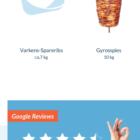
Varkens-Spareribs
Gyrosspies
ca,7 kg
10 kg