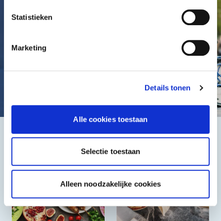
Statistieken
Marketing
Details tonen
Alle cookies toestaan
Het beste, de goedkoopste
Selectie toestaan
Alleen noodzakelijke cookies