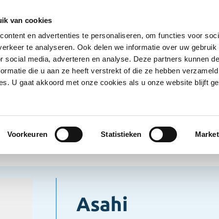
Ontvang deals
Word klant
Ves
ik van cookies
ontent en advertenties te personaliseren, om functies voor soci
Koelproducten
Diepvriesproducten
Dranken
erkeer te analyseren. Ook delen we informatie over uw gebruik
Show submenu for Droogwaren category
Show submenu for Koelproducten ca
Show submenu
S
or social media, adverteren en analyse. Deze partners kunnen 
ormatie die u aan ze heeft verstrekt of die ze hebben verzameld
s. U gaat akkoord met onze cookies als u onze website blijft ge
nken
Bier
Asahi
Voorkeuren
Statistieken
Market
Asahi