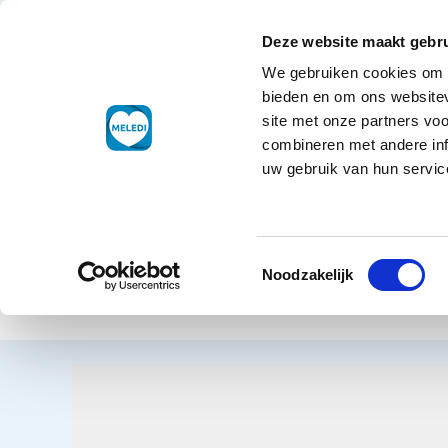
Ga naar de inhoud
+31 88 177 11 77
Klantenservice
Deze website maakt gebru
We gebruiken cookies om c
Droogwaren
bieden en om ons websitev
site met onze partners vo
combineren met andere inf
uw gebruik van hun service
Home
Dra
Toestemmingsselectie
Bier
Terug naar overzicht
Noodzakelijk