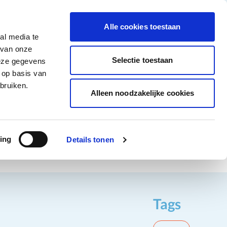
tigingen
Over ons
Vacatures
Veelgestelde vragen
Contact
Facebook li
Instagram
YouTu
Alle cookies toestaan
al media te
Non-Food
Alle deals
 van onze
tegory
 for Diepvriesproducten category
how submenu for Dranken category
Show submenu for Non-Food category
Selectie toestaan
deze gegevens
 op basis van
Word klant
bruiken.
Alleen noodzakelijke cookies
ing
Details tonen
Tags