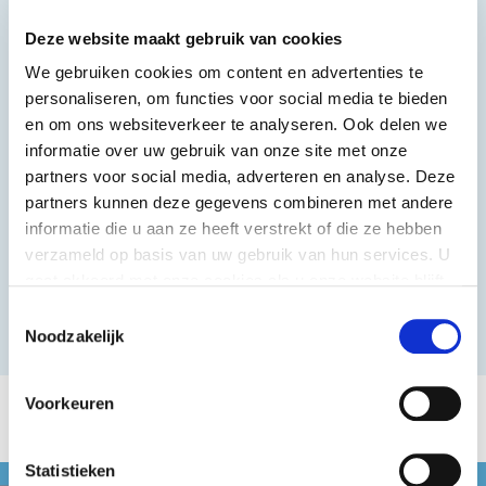
Deze website maakt gebruik van cookies
We gebruiken cookies om content en advertenties te
personaliseren, om functies voor social media te bieden
Tsingtao
en om ons websiteverkeer te analyseren. Ook delen we
24x330 ml
informatie over uw gebruik van onze site met onze
0,
69
per fles
partners voor social media, adverteren en analyse. Deze
partners kunnen deze gegevens combineren met andere
informatie die u aan ze heeft verstrekt of die ze hebben
verzameld op basis van uw gebruik van hun services. U
gaat akkoord met onze cookies als u onze website blijft
gebruiken.
Toestemmingsselectie
Noodzakelijk
Voorkeuren
Statistieken