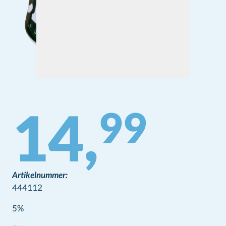
14,
99
Artikelnummer:
444112
5%