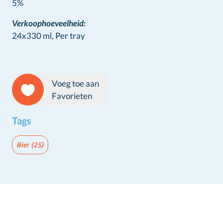
Wine info
5%
Verkoophoeveelheid:
24x330 ml,
Per tray
Voeg toe aan
Favorieten
Tags
Bier
(25)