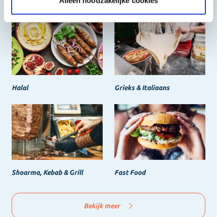
Het beste, de goedkoopste
Alleen noodzakelijke cookies
Halal
Grieks & Italiaans
Shoarma, Kebab & Grill
Fast Food
Bekijk meer