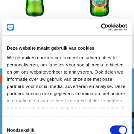
Peroni
Tsingtao
24x330 ml
24x330 ml
Deze website maakt gebruik van cookies
We gebruiken cookies om content en advertenties te
personaliseren, om functies voor social media te bieden
en om ons websiteverkeer te analyseren. Ook delen we
informatie over uw gebruik van onze site met onze
partners voor social media, adverteren en analyse. Deze
partners kunnen deze gegevens combineren met andere
informatie die u aan ze heeft verstrekt of die ze hebben
verzameld op basis van uw gebruik van hun services. U
gaat akkoord met onze cookies als u onze website blijft
gebruiken.
Toestemmingsselectie
Noodzakelijk