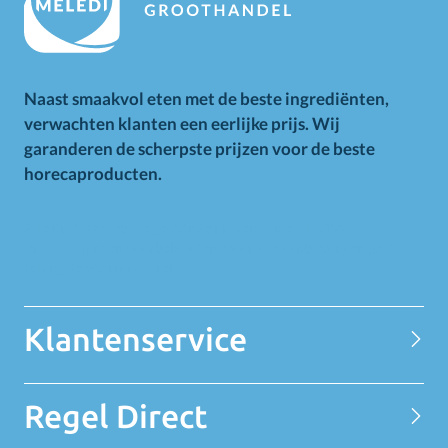
Naast smaakvol eten met de beste ingrediënten,
verwachten klanten een eerlijke prijs. Wij
garanderen de scherpste prijzen voor de beste
horecaproducten.
Alle op deze website getoonde prijzen zijn excl. BTW.
Prijswijzigingen voorbehouden. Voor alle aanbiedingen geldt
zolang de voorraad strekt.
Klantenservice
Contact
Regel Direct
Privacy Statement