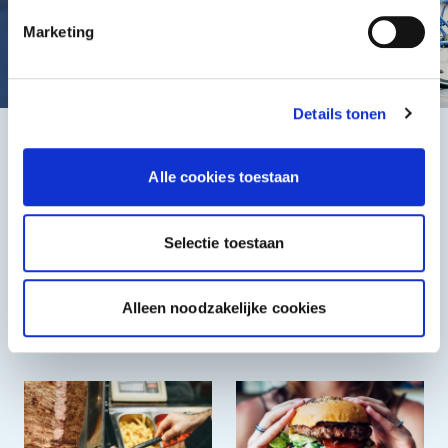
Marketing
Details tonen
Het beste, de goedkoopste
Alle cookies toestaan
Selectie toestaan
Alleen noodzakelijke cookies
Halal
Grieks & Italiaans