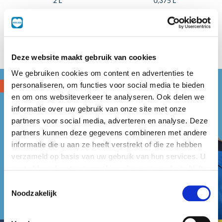
2 L
0,375 L
Deze website maakt gebruik van cookies
We gebruiken cookies om content en advertenties te
personaliseren, om functies voor social media te bieden
en om ons websiteverkeer te analyseren. Ook delen we
informatie over uw gebruik van onze site met onze
partners voor social media, adverteren en analyse. Deze
partners kunnen deze gegevens combineren met andere
informatie die u aan ze heeft verstrekt of die ze hebben
verzameld op basis van uw gebruik van hun services. U
gaat akkoord met onze cookies als u onze website blijft
gebruiken.
Toestemmingsselectie
Noodzakelijk