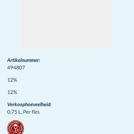
Artikelnummer:
494807
12%
Wine info
12%
Verkoophoeveelheid:
0,75 L,
Per fles
Stamps