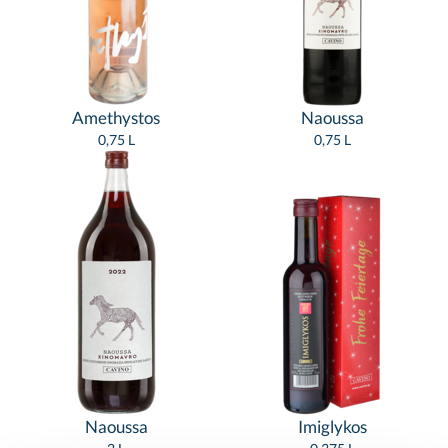
Amethystos
Naoussa
0,75 L
0,75 L
Naoussa
Imiglykos