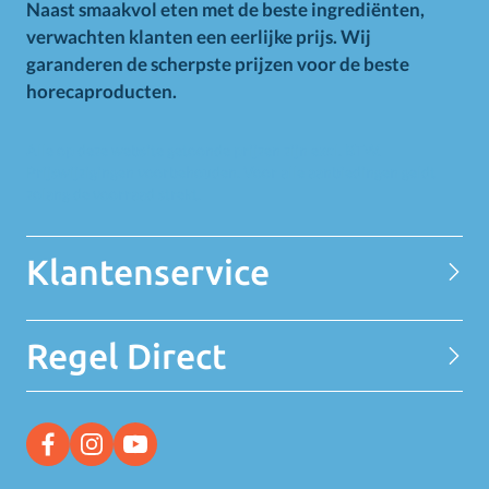
Naast smaakvol eten met de beste ingrediënten,
verwachten klanten een eerlijke prijs. Wij
garanderen de scherpste prijzen voor de beste
horecaproducten.
Alle op deze website getoonde prijzen zijn excl. BTW.
Prijswijzigingen voorbehouden. Voor alle aanbiedingen geldt
zolang de voorraad strekt.
Klantenservice
Contact
Regel Direct
Privacy Statement
Over MELEDI
Word klant
MELEDI vestigingen
Ontvang alle Deals
Vacatures
Bekijk alle aanbiedingen
Facebook link
Instagram link
YouTube link