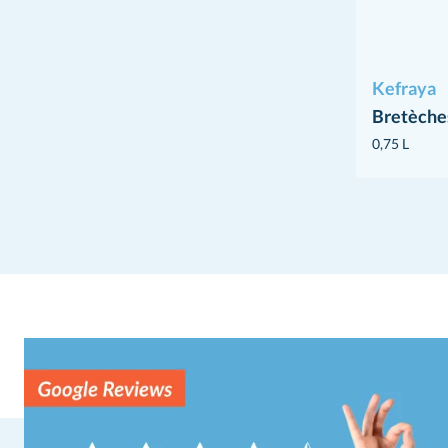
Kefraya
Bretèche
0,75 L