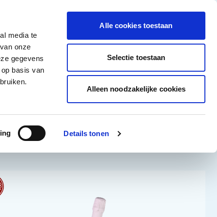
tigingen
Over ons
Vacatures
Veelgestelde vragen
Contact
Facebook li
Instagram
YouTu
Alle cookies toestaan
al media te
Non-Food
Alle deals
 van onze
tegory
 for Diepvriesproducten category
how submenu for Dranken category
Show submenu for Non-Food category
Selectie toestaan
deze gegevens
 op basis van
Word klant
bruiken.
Alleen noodzakelijke cookies
Sorteer op:
ing
Details tonen