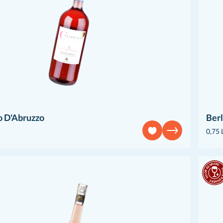
o D'Abruzzo
Berl
0,75 