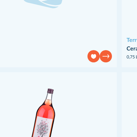
Terr
Cer
0,75 