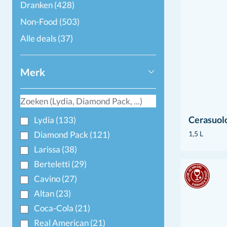
Dranken
(428)
Non-Food
(503)
Alle deals
(37)
Merk
Cerasuol
Lydia
(133)
Diamond Pack
(121)
1,5 L
Larissa
(38)
Berteletti
(29)
Cavino
(27)
Altan
(23)
Coca-Cola
(21)
Real American
(21)