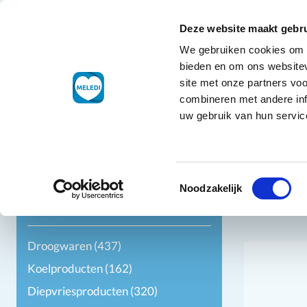
Ga naar de inhoud
+31 88 177 11 77
Klantenservice
Deze website maakt gebru
We gebruiken cookies om c
Droogwaren
bieden en om ons websitev
site met onze partners vo
combineren met andere inf
uw gebruik van hun service
Filters
Toestemmingsselectie
Noodzakelijk
Categorie
Droogwaren
(437)
Koelproducten
(162)
Diepvriesproducten
(320)