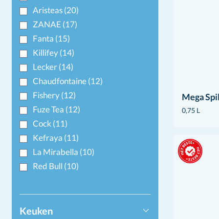
Aristeas
(20)
ZANAE
(17)
Fanta
(15)
Killifey
(14)
Lecker
(14)
Chaudfontaine
(12)
Fishery
(12)
Mega Spi
Fuze Tea
(12)
0,75 L
Cock
(11)
Kefraya
(11)
La Mirabella
(10)
Red Bull
(10)
Toon meer+
Keuken