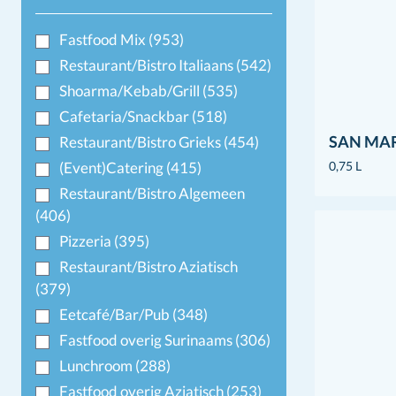
Fastfood Mix
(953)
Restaurant/Bistro Italiaans
(542)
Shoarma/Kebab/Grill
(535)
Cafetaria/Snackbar
(518)
SAN MAR
Restaurant/Bistro Grieks
(454)
(Event)Catering
(415)
0,75 L
Restaurant/Bistro Algemeen
(406)
Pizzeria
(395)
Restaurant/Bistro Aziatisch
(379)
Eetcafé/Bar/Pub
(348)
Fastfood overig Surinaams
(306)
Lunchroom
(288)
Fastfood overig Aziatisch
(253)