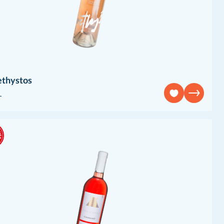
thystos
L