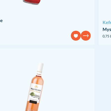
ne
Kef
Mys
0,75 