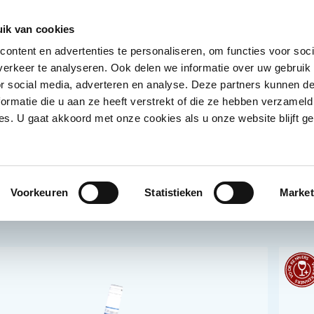
Ontvang deals
Word klant
Ves
ik van cookies
ontent en advertenties te personaliseren, om functies voor soci
Koelproducten
Diepvriesproducten
Dranken
erkeer te analyseren. Ook delen we informatie over uw gebruik
Show submenu for Droogwaren category
Show submenu for Koelproducten ca
Show submenu
S
or social media, adverteren en analyse. Deze partners kunnen 
ormatie die u aan ze heeft verstrekt of die ze hebben verzameld
s. U gaat akkoord met onze cookies als u onze website blijft ge
Voorkeuren
Statistieken
Market