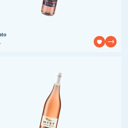
ato
L