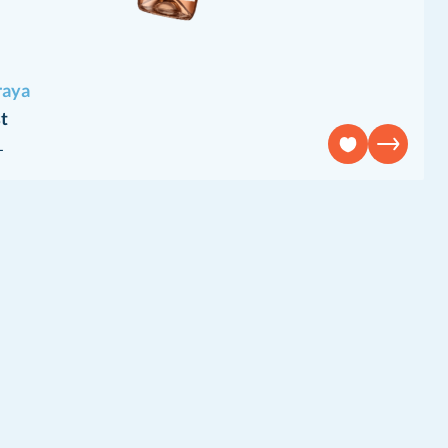
raya
t
L