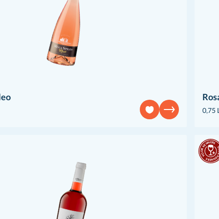
leo
Ros
0,75 