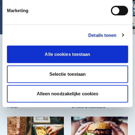
Marketing
Details tonen
Het beste, de goedkoopste
Alle cookies toestaan
Selectie toestaan
Alleen noodzakelijke cookies
Halal
Grieks & Italiaans