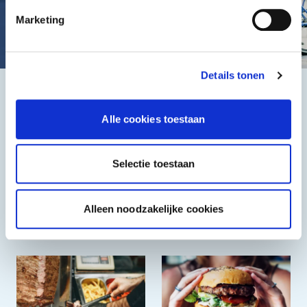
Marketing
Details tonen
Het beste, de goedkoopste
Alle cookies toestaan
Selectie toestaan
Alleen noodzakelijke cookies
Halal
Grieks & Italiaans