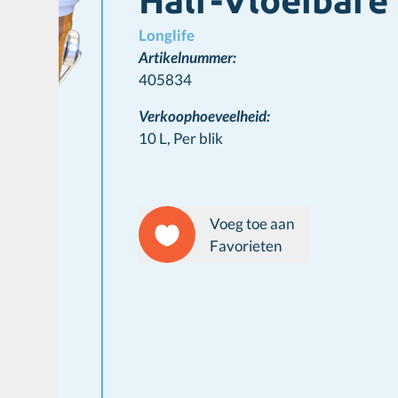
Half-Vloeibare
Longlife
Artikelnummer:
405834
Verkoophoeveelheid:
10 L,
Per blik
Voeg toe aan
Favorieten