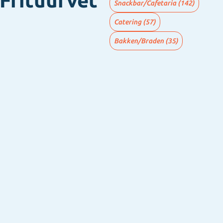
 Frituurvet
Snackbar/Cafetaria
(142)
Catering
(57)
Bakken/Braden
(35)