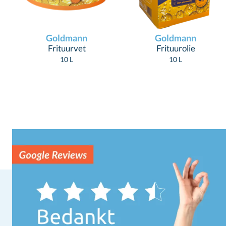
Goldmann
Goldmann
Frituurvet
Frituurolie
10 L
10 L