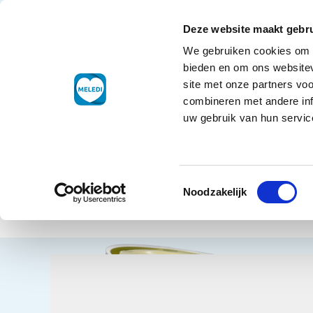
Ga naar de inhoud
+31 88 177 11 77
Klantenservice
Deze website maakt gebru
We gebruiken cookies om c
Droogwaren
bieden en om ons websitev
site met onze partners vo
combineren met andere inf
uw gebruik van hun service
Home
Dro
Toestemmingsselectie
Olië
Terug naar overzicht
Noodzakelijk