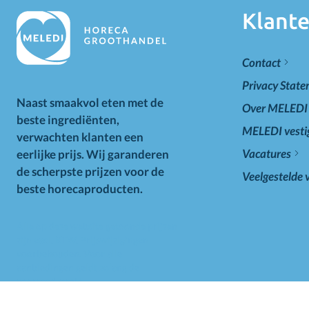
Klante
Contact
Privacy Stat
Naast smaakvol eten met de
Over MELEDI
beste ingrediënten,
MELEDI vesti
verwachten klanten een
Vacatures
eerlijke prijs. Wij garanderen
de scherpste prijzen voor de
Veelgestelde 
beste horecaproducten.
Alle op deze website getoonde prijzen
zijn excl. BTW. Prijswijzigingen
voorbehouden. Voor alle
aanbiedingen geldt zolang de
voorraad strekt.