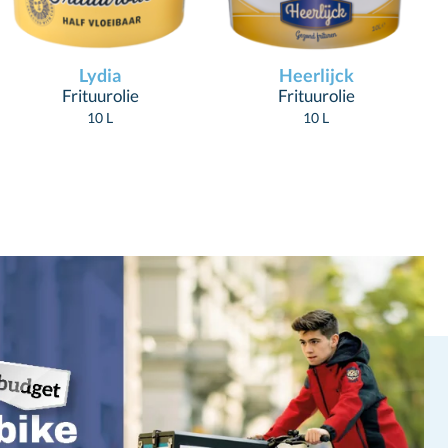
Lydia
Heerlijck
Frituurolie
Frituurolie
10 L
10 L