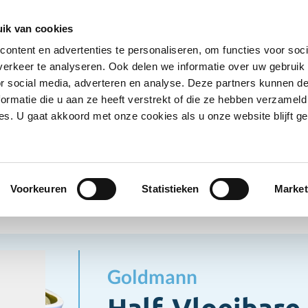
Ontvang deals
Word klant
Ves
ik van cookies
ontent en advertenties te personaliseren, om functies voor soci
Koelproducten
Diepvriesproducten
Dranken
erkeer te analyseren. Ook delen we informatie over uw gebruik
Show submenu for Droogwaren category
Show submenu for Koelproducten ca
Show submenu
S
or social media, adverteren en analyse. Deze partners kunnen 
ormatie die u aan ze heeft verstrekt of die ze hebben verzameld
s. U gaat akkoord met onze cookies als u onze website blijft ge
ogwaren
Oliën/Vetten
Half-Vloeibare Frituurvet
n/Vetten
Voorkeuren
Statistieken
Market
Goldmann