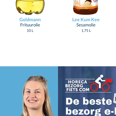
Goldmann
Lee Kum Kee
Frituurolie
Sesamolie
10 L
1,75 L