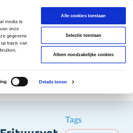
tigingen
Over ons
Vacatures
Veelgestelde vragen
Contact
Facebook li
Instagram
YouTu
Alle cookies toestaan
al media te
Non-Food
Alle deals
 van onze
tegory
 for Diepvriesproducten category
how submenu for Dranken category
Show submenu for Non-Food category
Selectie toestaan
deze gegevens
 op basis van
Word klant
bruiken.
Alleen noodzakelijke cookies
ing
Details tonen
Tags