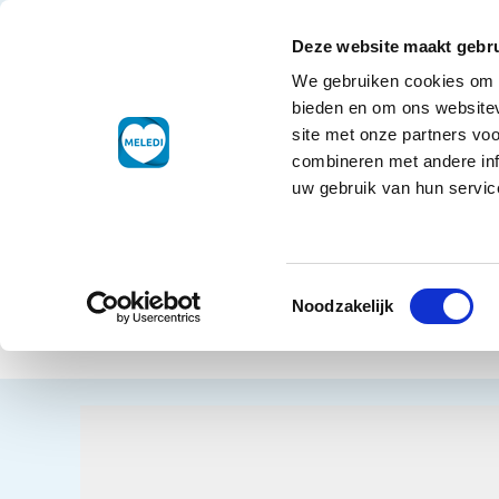
Ga naar de inhoud
+31 88 177 11 77
Klantenservice
Deze website maakt gebru
We gebruiken cookies om c
Droogwaren
bieden en om ons websitev
site met onze partners vo
combineren met andere inf
uw gebruik van hun service
Home
Non
Toestemmingsselectie
Papi
Terug naar overzicht
Noodzakelijk