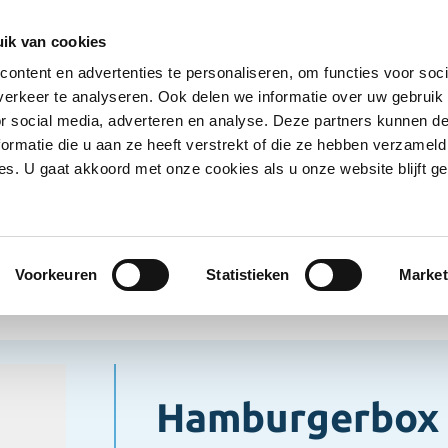
Ontvang deals
Word klant
Ves
ik van cookies
ontent en advertenties te personaliseren, om functies voor soci
Koelproducten
Diepvriesproducten
Dranken
erkeer te analyseren. Ook delen we informatie over uw gebruik
Show submenu for Droogwaren category
Show submenu for Koelproducten ca
Show submenu
S
or social media, adverteren en analyse. Deze partners kunnen 
ormatie die u aan ze heeft verstrekt of die ze hebben verzameld
s. U gaat akkoord met onze cookies als u onze website blijft ge
-Food
Papier/Karton
Hamburgerbox Large
er/Karton
Voorkeuren
Statistieken
Market
Hamburgerbox 