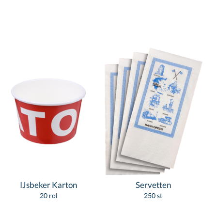
IJsbeker Karton
Servetten
20 rol
250 st