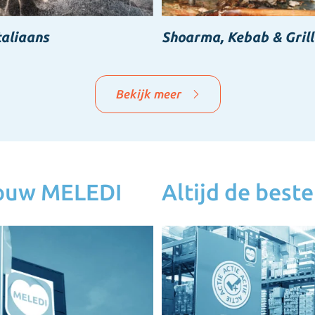
taliaans
Shoarma, Kebab & Grill
Bekijk meer
jouw MELEDI
Altijd de beste