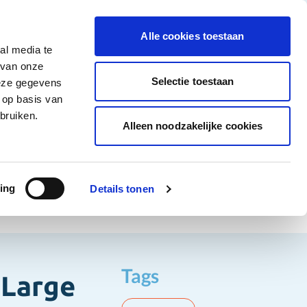
tigingen
Over ons
Vacatures
Veelgestelde vragen
Contact
Facebook li
Instagram
YouTu
Alle cookies toestaan
al media te
Non-Food
Alle deals
 van onze
tegory
 for Diepvriesproducten category
how submenu for Dranken category
Show submenu for Non-Food category
Selectie toestaan
deze gegevens
 op basis van
Word klant
bruiken.
Alleen noodzakelijke cookies
ing
Details tonen
Tags
Large