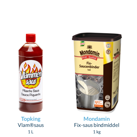
Topking
Mondamin
Vlam®saus
Fix-saus bindmiddel
1 L
1 kg