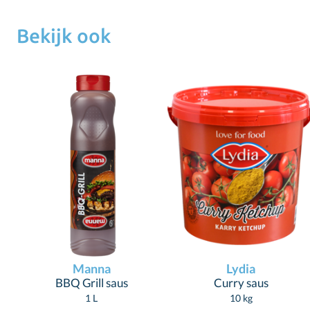
Bekijk ook
Manna
Lydia
BBQ Grill saus
Curry saus
1 L
10 kg