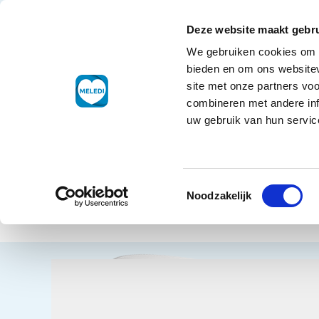
Ga naar de inhoud
+31 88 177 11 77
Klantenservice
Deze website maakt gebru
We gebruiken cookies om c
Droogwaren
bieden en om ons websitev
site met onze partners vo
combineren met andere inf
uw gebruik van hun service
Home
Dro
Toestemmingsselectie
Sauz
Terug naar overzicht
Noodzakelijk