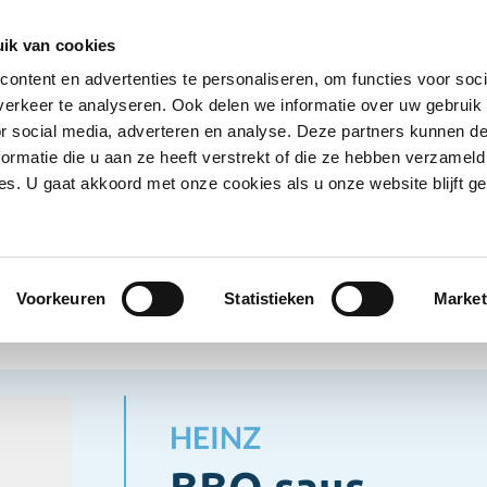
Ontvang deals
Word klant
Ves
ik van cookies
ontent en advertenties te personaliseren, om functies voor soci
Koelproducten
Diepvriesproducten
Dranken
erkeer te analyseren. Ook delen we informatie over uw gebruik
Show submenu for Droogwaren category
Show submenu for Koelproducten ca
Show submenu
S
or social media, adverteren en analyse. Deze partners kunnen 
ormatie die u aan ze heeft verstrekt of die ze hebben verzameld
s. U gaat akkoord met onze cookies als u onze website blijft ge
ogwaren
Sauzen
BBQ saus
en
Voorkeuren
Statistieken
Market
HEINZ