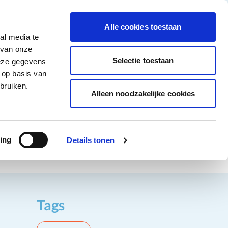
tigingen
Over ons
Vacatures
Veelgestelde vragen
Contact
Facebook li
Instagram
YouTu
Alle cookies toestaan
al media te
Non-Food
Alle deals
 van onze
tegory
 for Diepvriesproducten category
how submenu for Dranken category
Show submenu for Non-Food category
Selectie toestaan
deze gegevens
 op basis van
Word klant
bruiken.
Alleen noodzakelijke cookies
ing
Details tonen
Tags