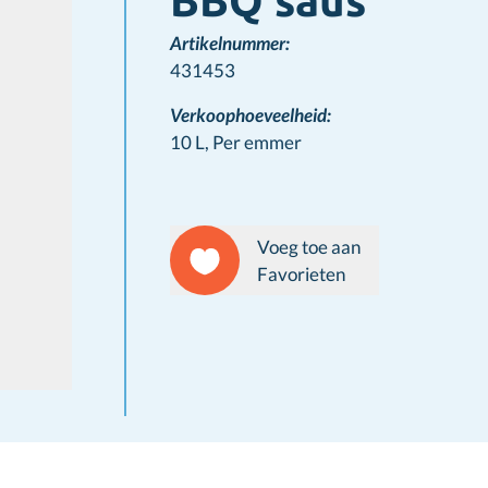
BBQ saus
Artikelnummer:
431453
Verkoophoeveelheid:
10 L,
Per emmer
Voeg toe aan
Favorieten