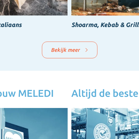
taliaans
Shoarma, Kebab & Grill
Bekijk meer
jouw MELEDI
Altijd de beste