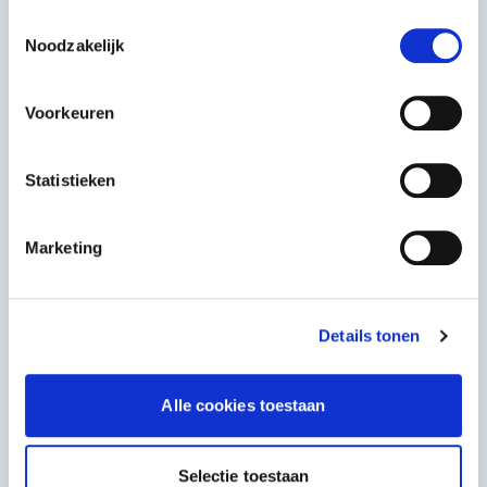
gebruiken.
Toestemmingsselectie
Noodzakelijk
Voorkeuren
Statistieken
Marketing
Details tonen
Aroy-D
Longlife
Alle cookies toestaan
Kokosmelk
Quick cooking
noodle
1 L
500 g
Selectie toestaan