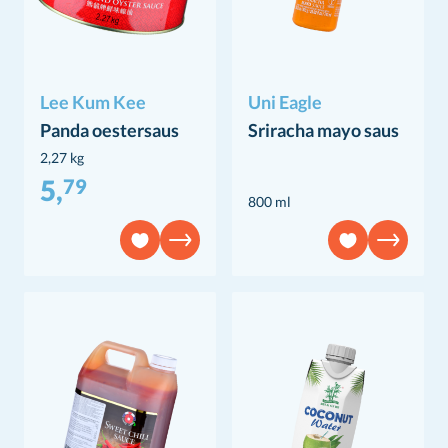
Lee Kum Kee
Uni Eagle
Panda oestersaus
Sriracha mayo saus
2,27 kg
5,
79
800 ml