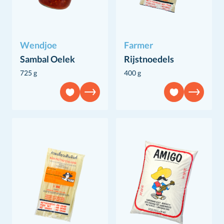
Wendjoe
Farmer
Sambal Oelek
Rijstnoedels
725 g
400 g