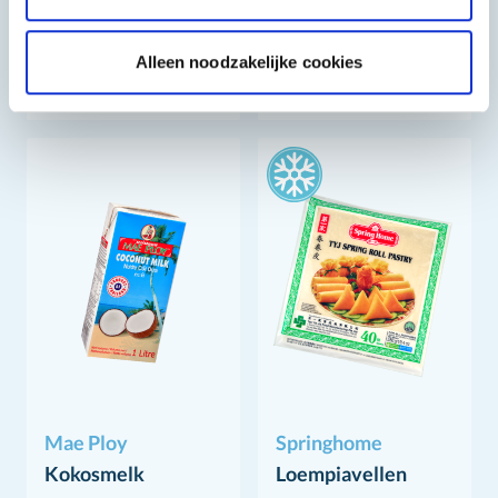
2,
1,
69
05
Alleen noodzakelijke cookies
Mae Ploy
Springhome
Kokosmelk
Loempiavellen