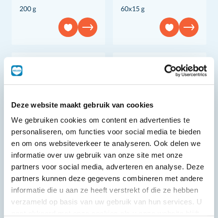
200 g
60x15 g
Deze website maakt gebruik van cookies
We gebruiken cookies om content en advertenties te
personaliseren, om functies voor social media te bieden
en om ons websiteverkeer te analyseren. Ook delen we
informatie over uw gebruik van onze site met onze
partners voor social media, adverteren en analyse. Deze
partners kunnen deze gegevens combineren met andere
Panko broodkruim
Wendjoe
informatie die u aan ze heeft verstrekt of die ze hebben
Sweet chilisaus
verzameld op basis van uw gebruik van hun services. U
1 kg
700 ml
gaat akkoord met onze cookies als u onze website blijft