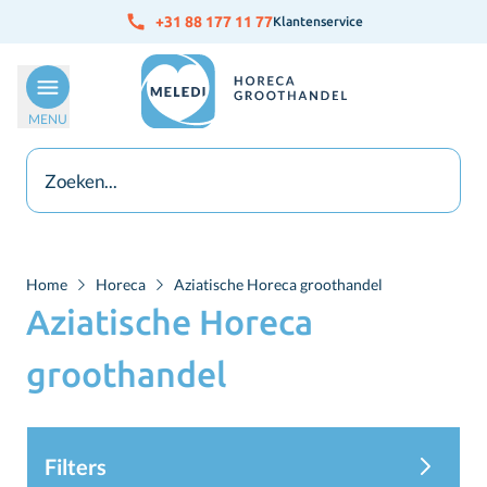
Ga naar de inhoud
+31 88 177 11 77
Klantenservice
MENU
Home
Horeca
Aziatische Horeca groothandel
Aziatische Horeca
groothandel
Filters