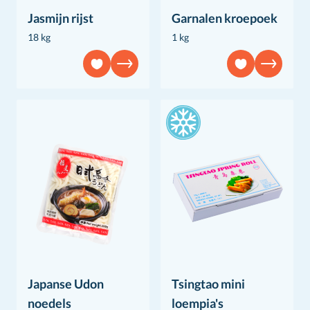
Jasmijn rijst
Garnalen kroepoek
18 kg
1 kg
Japanse Udon
Tsingtao mini
noedels
loempia's