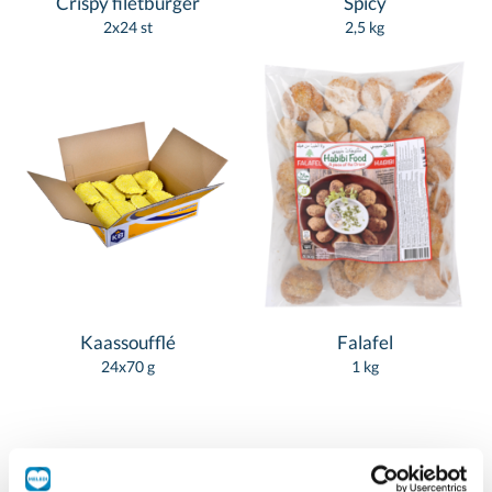
Crispy filetburger
Spicy
2x24 st
2,5 kg
Kaassoufflé
Falafel
24x70 g
1 kg