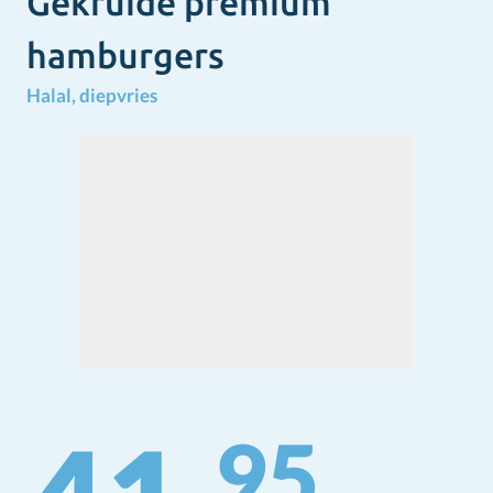
Gekruide premium
hamburgers
Halal, diepvries
95