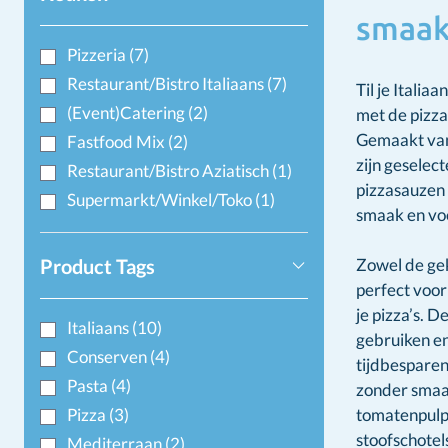
smaa
Pizzeria
(7)
Restaurant/Bistro Italiaans
(7)
Til je Itali
(Event)Catering
(2)
met de pizza
Gemaakt van 
Fastfood Mix
(2)
zijn geselec
Restaurant/Bistro Aziatisch
(1)
pizzasauzen
Supermarkt/Winkel/Toko
(1)
smaak en vo
Product Tags
Zowel de gek
perfect voor
je pizza’s. D
Italiaans
(10)
gebruiken en
Conserven
(4)
tijdbesparen
Pasta
(4)
zonder smaak
Pizza
(3)
tomatenpulp 
stoofschotel
Mediterraan
(2)