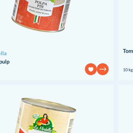
Tom
lla
pulp
10 kg