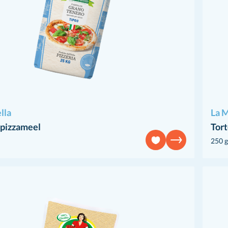
lla
La M
pizzameel
Tort
250 g