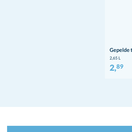
Gepelde 
2,65 L
2,
89