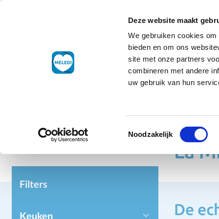
Ga naar de inhoud
+31 88 177 11 77
Klantenservice
Deze website maakt gebru
We gebruiken cookies om c
Droogwaren
bieden en om ons websitev
site met onze partners vo
combineren met andere inf
uw gebruik van hun service
Toestemmingsselectie
Home
Ho
Noodzakelijk
La M
Filters
De ech
Keuken