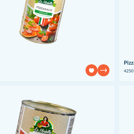
Pizz
4250