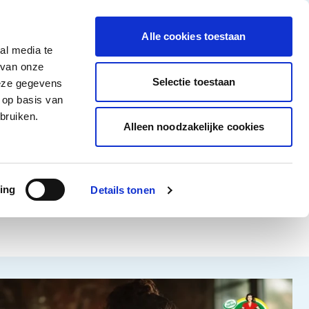
tigingen
Over ons
Vacatures
Veelgestelde vragen
Contact
Facebook li
Instagram
YouTu
Alle cookies toestaan
al media te
Non-Food
Alle deals
 van onze
tegory
 for Diepvriesproducten category
how submenu for Dranken category
Show submenu for Non-Food category
Selectie toestaan
deze gegevens
 op basis van
Word klant
bruiken.
Alleen noodzakelijke cookies
ing
Details tonen