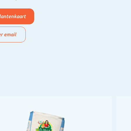
klantenkaart
er email