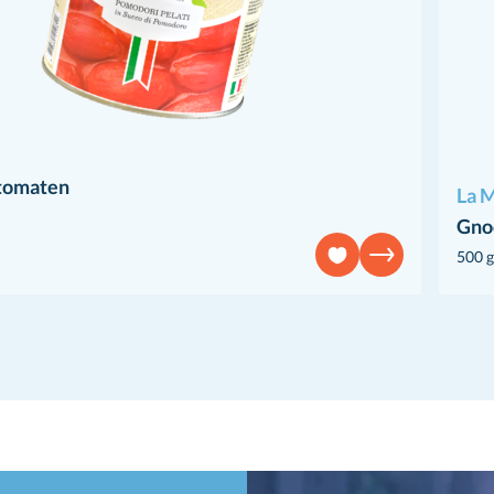
tomaten
La M
Gnoc
500 g