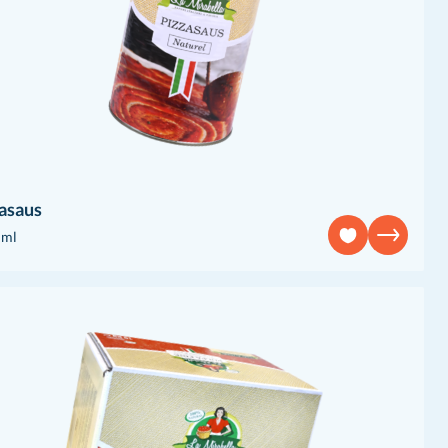
asaus
 ml