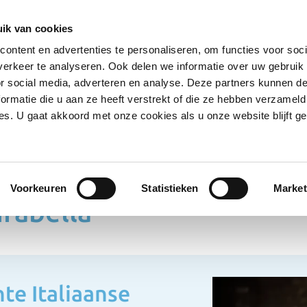
Ontvang deals
Word klant
Ves
ik van cookies
ontent en advertenties te personaliseren, om functies voor soci
Koelproducten
Diepvriesproducten
Dranken
erkeer te analyseren. Ook delen we informatie over uw gebruik
Show submenu for Droogwaren category
Show submenu for Koelproducten ca
Show submenu
S
or social media, adverteren en analyse. Deze partners kunnen 
ormatie die u aan ze heeft verstrekt of die ze hebben verzameld
s. U gaat akkoord met onze cookies als u onze website blijft ge
reca
La Mirabella
Voorkeuren
Statistieken
Market
irabella
te Italiaanse