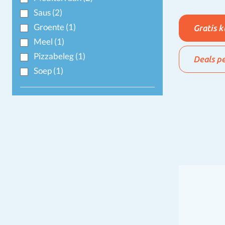
Saus
(2)
Groente
(1)
Gratis 
Meel
(1)
Pizzabeleg
(1)
Deals p
Soep
(1)