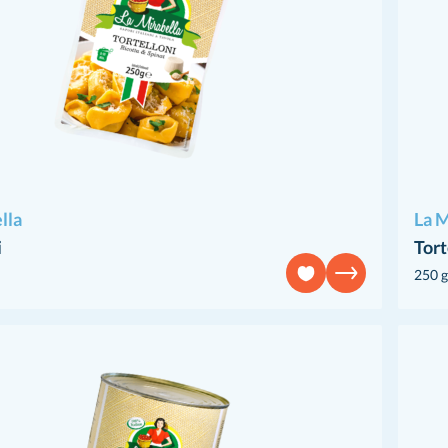
lla
La M
i
Tort
250 g