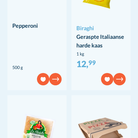
Pepperoni
Biraghi
Geraspte Italiaanse
harde kaas
1 kg
12,
99
500 g