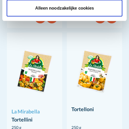
Ca.4 kg
500 g
Alleen noodzakelijke cookies
Tortelloni
La Mirabella
Tortellini
250 g
250 g