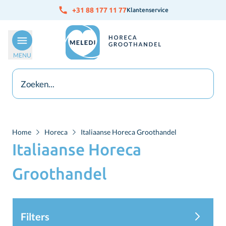
Ga naar de inhoud
+31 88 177 11 77
Klantenservice
MENU
Home
Horeca
Italiaanse Horeca Groothandel
Italiaanse Horeca
Groothandel
Filters