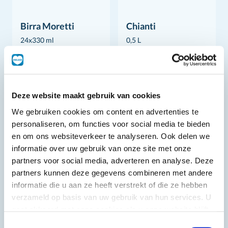
Birra Moretti
Chianti
24x330 ml
0,5 L
Deze website maakt gebruik van cookies
We gebruiken cookies om content en advertenties te
personaliseren, om functies voor social media te bieden
en om ons websiteverkeer te analyseren. Ook delen we
informatie over uw gebruik van onze site met onze
partners voor social media, adverteren en analyse. Deze
partners kunnen deze gegevens combineren met andere
informatie die u aan ze heeft verstrekt of die ze hebben
verzameld op basis van uw gebruik van hun services. U
gaat akkoord met onze cookies als u onze website blijft
gebruiken.
Liguria
La Mirabella
Toestemmingsselectie