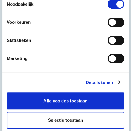
Noodzakelijk
Limoncello Extra
Tomaten pulp
0,7 L
10 kg
Voorkeuren
Statistieken
Marketing
Details tonen
Alle cookies toestaan
Selectie toestaan
Coati
Barilla
Salami Ventricina
Rigatoni Nr. 89